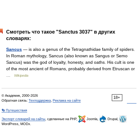
Смотреть что такое "Sanctus 3037" в других
словарях:
Sancus
— is also a genus of the Tetragnathidae family of spiders.
In Roman mythology, Sancus (also known as Sangus or Semo
Sancus) was the god of loyalty, honesty, and oaths. His cult is one
of the most ancient of Romans, probably derived from Etruscan or
…
Wikipedia
© Академик, 2000-2026
18+
Обратная связь:
Техподдержка
,
Реклама на сайте
👣 Путешествия
Экспорт словарей на сайты
, сделанные на PHP,
Joomla,
Drupal,
WordPress, MODx.