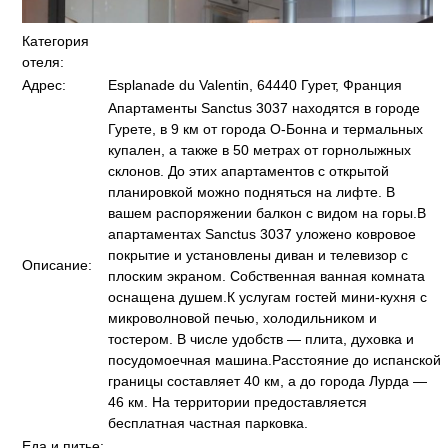
Категория
отеля:
Адрес:
Esplanade du Valentin, 64440 Гурет, Франция
Апартаменты Sanctus 3037 находятся в городе
Гурете, в 9 км от города О-Бонна и термальных
купален, а также в 50 метрах от горнолыжных
склонов. До этих апартаментов с открытой
планировкой можно подняться на лифте. В
вашем распоряжении балкон с видом на горы.В
апартаментах Sanctus 3037 уложено ковровое
покрытие и установлены диван и телевизор с
Описание:
плоским экраном. Собственная ванная комната
оснащена душем.К услугам гостей мини-кухня с
микроволновой печью, холодильником и
тостером. В числе удобств — плита, духовка и
посудомоечная машина.Расстояние до испанской
границы составляет 40 км, а до города Лурда —
46 км. На территории предоставляется
бесплатная частная парковка.
Еда и питье: