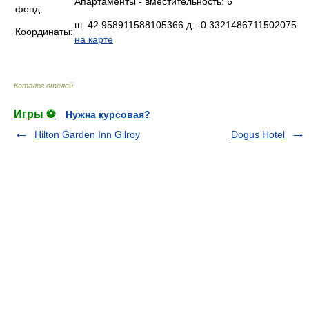
Апартаменты - вместительность: 6
фонд:
ш. 42.958911588105366 д. -0.3321486711502075
Координаты:
на карте
Каталог отелей
.
Игры ⚽
Нужна курсовая?
Hilton Garden Inn Gilroy
Dogus Hotel